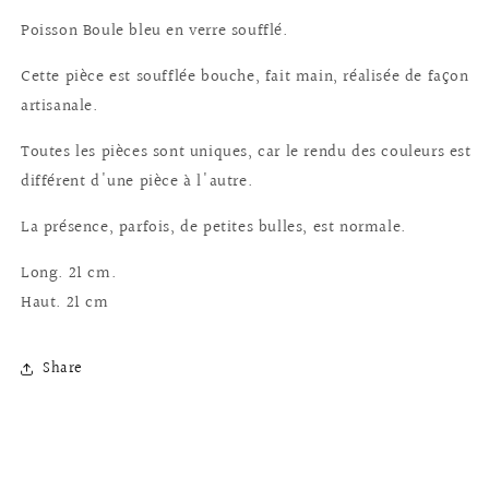
en
en
Poisson Boule bleu en verre soufflé.
verre
verre
soufflé
soufflé
Cette pièce est soufflée bouche, fait main, réalisée de façon
artisanale.
Toutes les pièces sont uniques, car le rendu des couleurs est
différent d'une pièce à l'autre.
La présence, parfois, de petites bulles, est normale.
Long. 21 cm.
Haut. 21 cm
Share