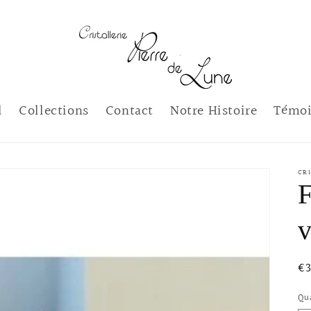
l
Collections
Contact
Notre Histoire
Témoi
CRI
F
v
Pr
€
ha
Qu