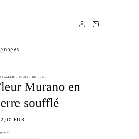
Connexion
Panier
gnages
STALLERIE PIERRE DE LUNE
leur Murano en
erre soufflé
ix
32,00 EUR
bituel
antité