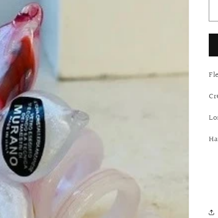
Fl
Cr
Lo
Ha