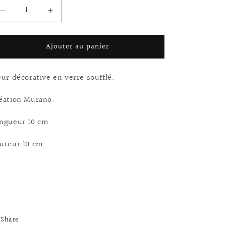
Réduire
Augmenter
la
la
quantité
quantité
Ajouter au panier
de
de
Fleur
Fleur
Murano
Murano
eur décorative en verre soufflé.
en
en
verre
verre
éation Murano.
soufflé
soufflé
ngueur 10 cm
uteur 10 cm
Share