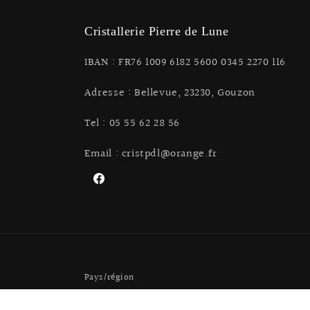
modale
Cristallerie Pierre de Lune
IBAN : FR76 1009 6182 5600 0345 2270 116
Adresse : Bellevue, 23230, Gouzon
Tel : 05 55 62 28 56
Email : cristpdl@orange.fr
Facebook
Pays/région
France | EUR €