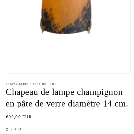
Ouvrir
le
CRISTALLERIE PIERRE DE LUNE
média
1
Chapeau de lampe champignon
dans
une
en pâte de verre diamètre 14 cm.
fenêtre
modale
Prix
€99,00 EUR
habituel
Quantité