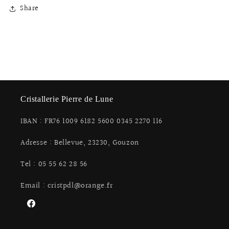
Share
Cristallerie Pierre de Lune
IBAN : FR76 1009 6182 5600 0345 2270 116
Adresse : Bellevue, 23230, Gouzon
Tel : 05 55 62 28 56
Email : cristpdl@orange.fr
Facebook