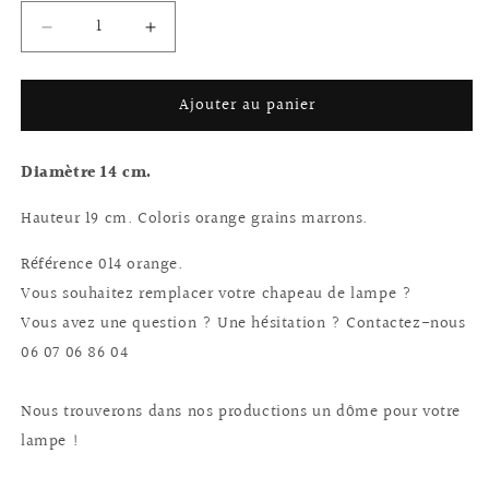
Réduire
Augmenter
la
la
quantité
quantité
Ajouter au panier
de
de
Chapeau
Chapeau
de
de
Diamètre 14 cm.
lampe
lampe
champignon
champignon
Hauteur 19 cm. Coloris orange grains marrons.
en
en
pâte
pâte
Référence 014 orange.
de
de
verre
verre
Vous souhaitez remplacer votre chapeau de lampe ?
diamètre
diamètre
Vous avez une question ? Une hésitation ? Contactez-nous
14
14
06 07 06 86 04
cm.
cm.
Nous trouverons dans nos productions un dôme pour votre
lampe !