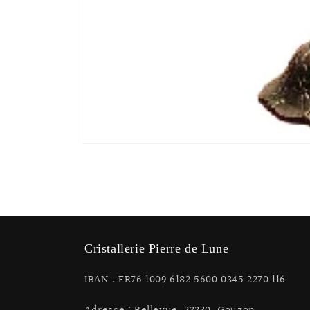
Ouvrir
le
média
1
dans
une
fenêtre
modale
Cristallerie Pierre de Lune
IBAN : FR76 1009 6182 5600 0345 2270 116