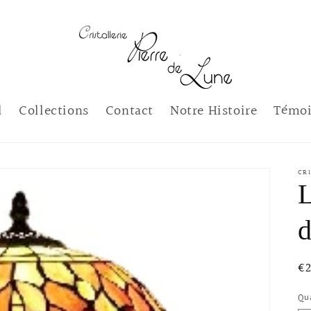
l
Collections
Contact
Notre Histoire
Témoi
CRI
L
d
Pr
€
ha
Qu