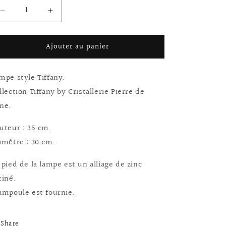
Réduire
Augmenter
la
la
quantité
quantité
Ajouter au panier
de
de
Lampe
Lampe
style
style
mpe style Tiffany.
Tiffany
Tiffany
diam.30
diam.30
llection Tiffany by Cristallerie Pierre de
réf.30.167
réf.30.167
ne.
uteur : 35 cm.
amètre : 30 cm.
 pied de la lampe est un alliage de zinc
tiné.
ampoule est fournie.
Share