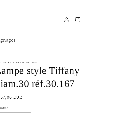
Connexion
Panier
gnages
STALLERIE PIERRE DE LUNE
ampe style Tiffany
iam.30 réf.30.167
ix
257,00 EUR
bituel
antité