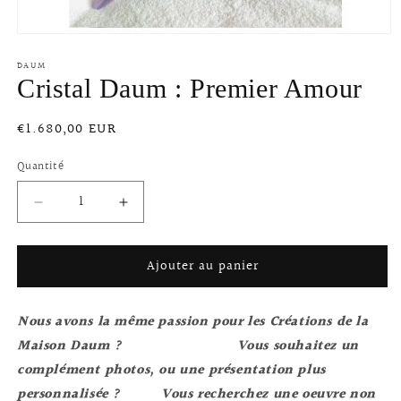
Ouvrir
le
DAUM
média
1
Cristal Daum : Premier Amour
dans
une
fenêtre
Prix
€1.680,00 EUR
modale
habituel
Quantité
Réduire
Augmenter
la
la
quantité
quantité
Ajouter au panier
de
de
Cristal
Cristal
Daum
Daum
Nous avons la même passion pour les Créations de la
:
:
Premier
Premier
Maison Daum ?
Vous souhaitez un
Amour
Amour
complément photos, ou une présentation plus
personnalisée ? V
ous recherchez une oeuvre non