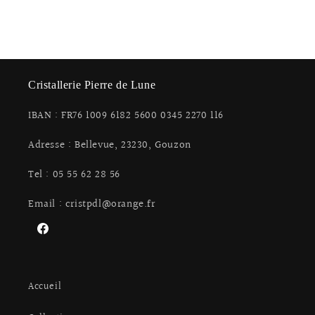
Cristallerie Pierre de Lune
IBAN : FR76 1009 6182 5600 0345 2270 116
Adresse : Bellevue, 23230, Gouzon
Tel : 05 55 62 28 56
Email : cristpdl@orange.fr
Facebook
Accueil