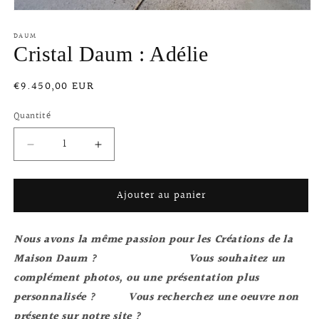
Ouvrir
le
DAUM
média
1
Cristal Daum : Adélie
dans
une
fenêtre
Prix
€9.450,00 EUR
modale
habituel
Quantité
Réduire
Augmenter
la
la
quantité
quantité
Ajouter au panier
de
de
Cristal
Cristal
Daum
Daum
Nous avons la même passion pour les Créations de la
:
:
Adélie
Adélie
Maison Daum ?
Vous souhaitez un
complément photos, ou une présentation plus
personnalisée ? V
ous recherchez une oeuvre non
présente sur notre site ?