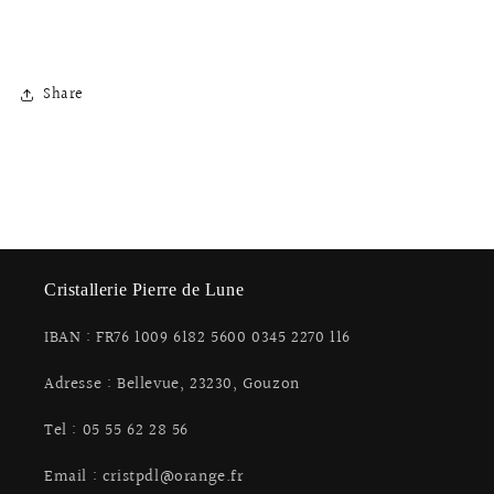
Share
Cristallerie Pierre de Lune
IBAN : FR76 1009 6182 5600 0345 2270 116
Adresse : Bellevue, 23230, Gouzon
Tel : 05 55 62 28 56
Email : cristpdl@orange.fr