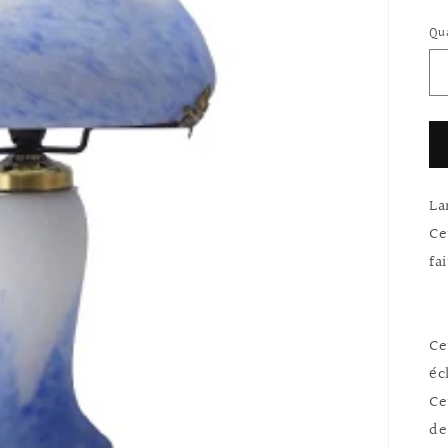
ha
Qu
La
Ce
fa
Ce
éc
Ce
de