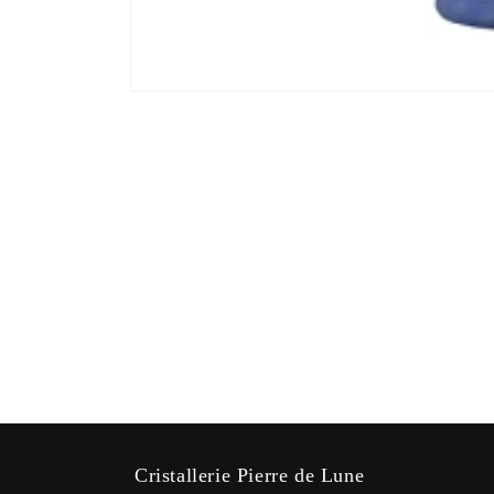
Ouvrir
le
média
1
dans
une
fenêtre
modale
Cristallerie Pierre de Lune