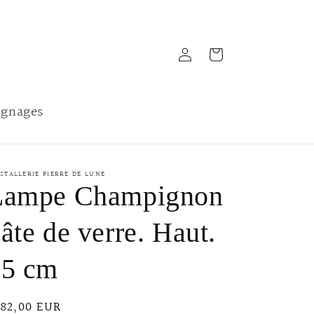
Connexion
Panier
gnages
STALLERIE PIERRE DE LUNE
Lampe Champignon
âte de verre. Haut.
35 cm
ix
182,00 EUR