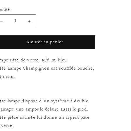
bituel
antité
Réduire
Augmenter
la
la
quantité
quantité
Ajouter au panier
de
de
Lampe
Lampe
Champignon
Champignon
mpe Pâte de Verre. Réf. 08 bleu
pâte
pâte
de
de
tte Lampe Champignon est soufflée bouche,
verre.
verre.
it main.
Haut.
Haut.
35
35
cm
cm
tte lampe dispose d'un système à double
lairage; une ampoule éclaire aussi le pied.
tte pièce satinée lui donne un aspect pâte
 verre.